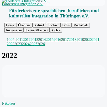
Förderkreis Integration e.V.
Förderkreis zur sprachlichen, beruflichen und
kulturellen Integration in Thüringen e.V.
Home
Über uns
Aktuell
Kontakt
Links
Mediathek
Impressum
Kennen&Lernen
Archiv
1994-2011
2012
2013
2014
2015
2016
2017
2018
2019
2020
2021
2022
2023
2024
2025
2026
2022
Nikolaus