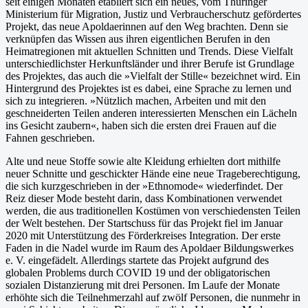
seit einigen Monaten etabliert sich ein neues, vom Thüringer
Ministerium für Migration, Justiz und Verbraucherschutz gefördertes
Projekt, das neue Apoldaerinnen auf den Weg brachten. Denn sie
verknüpfen das Wissen aus ihren eigentlichen Berufen in den
Heimatregionen mit aktuellen Schnitten und Trends. Diese Vielfalt
unterschiedlichster Herkunftsländer und ihrer Berufe ist Grundlage
des Projektes, das auch die »Vielfalt der Stille« bezeichnet wird. Ein
Hintergrund des Projektes ist es dabei, eine Sprache zu lernen und
sich zu integrieren. »Nützlich machen, Arbeiten und mit den
geschneiderten Teilen anderen interessierten Menschen ein Lächeln
ins Gesicht zaubern«, haben sich die ersten drei Frauen auf die
Fahnen geschrieben.
Alte und neue Stoffe sowie alte Kleidung erhielten dort mithilfe
neuer Schnitte und geschickter Hände eine neue Trageberechtigung,
die sich kurzgeschrieben in der »Ethnomode« wiederfindet. Der
Reiz dieser Mode besteht darin, dass Kombinationen verwendet
werden, die aus traditionellen Kostümen von verschiedensten Teilen
der Welt bestehen. Der Startschuss für das Projekt fiel im Januar
2020 mit Unterstützung des Förderkreises Integration. Der erste
Faden in die Nadel wurde im Raum des Apoldaer Bildungswerkes
e. V. eingefädelt. Allerdings startete das Projekt aufgrund des
globalen Problems durch COVID 19 und der obligatorischen
sozialen Distanzierung mit drei Personen. Im Laufe der Monate
erhöhte sich die Teilnehmerzahl auf zwölf Personen, die nunmehr in