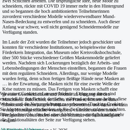
zwei Schichten arbeiten. Die ursprüngliche Idee, neue Mode zu
schneidern, rückte mit COVID 19 immer mehr in den Hintergrund
und so begannen die hoch ambitionierten Teilnehmerinnen
zuvorderst verschiedene Modelle wiederverwendbarer Mund-
Nasen-Bedeckung zu entwerfen und zu schneidern. Auch dieser
Anfang war schwer, weil nicht genügend Schneidermodelle zur
Verfügung standen.
Im Laufe der Zeit wurden die Teilnehmer jedoch geschickter und
konnten für verschiedene Institutionen, so beispielsweise dem
Förderkreis Integration, das Museum oder Kreisvolkshochschule,
über 500 Stücke verschiedener Größen Maskenmodelle geliefert
werden. Nachdem sich Lockerungen bezüglich der Arbeits- und
Lebensbedingungen der Menschen einstellten, begannen die Frauen
mit dem regulären Schneidern. Allerdings, nur wenige Modelle
wurden fertig, denn schon fertigen fleißige Hände neue Masken an
… in der Erwartung, die Masken nicht für eine zweite Welle der
Krise nutzen zu müssen. Das Fertigen von Masken schafft eine
Wir nutzen Cookies auf unserer Website. Einige von ihnen sind
gewisse Geschicklichkeit und Routine im Umgang mit den
essenziell für den Betrieb der Seite, während andere uns helfen, diese
Maschinen. Bald schon, so hoffen die Frauen, können sie dann
Website und die Nutzererfahrung zu verbessern (Tracking Cookies).
Ethnomode einem jungen Publikum präsentieren und damit ein klein
Sie können selbst entscheiden, ob Sie die Cookies zulassen möchten.
wenig Heimatgeschichte weitergeben, vielleicht mit den neuen
Bitte beachten Sie, dass bei einer Ablehnung womöglich nicht mehr
Fertigkeiten Arbeit finden oder den Schritt in die Selbständigkeit
alle Funktionalitäten der Seite zur Verfügung stehen.
wagen.
Akzeptieren
Ablehnen