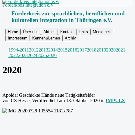
Förderkreis Integration e.V.
Förderkreis zur sprachlichen, beruflichen und
kulturellen Integration in Thüringen e.V.
Home
Über uns
Aktuell
Kontakt
Links
Mediathek
Impressum
Kennen&Lernen
Archiv
1994-2011
2012
2013
2014
2015
2016
2017
2018
2019
2020
2021
2022
2023
2024
2025
2026
2020
Apolda: Geschickte Hände neue Tätigkeitsfelder
von CS Hesse, Veröffentlicht am 18. Oktober 2020 in
IMPULS