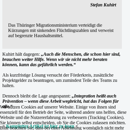
Stefan Kuhirt
Das Thüringer Migrationsministerium verteidigt die
Kürzungen mit sinkenden Flüchtlingszahlen und verweist
auf begrenzte Haushaltsmittel.
Kuhirt hält dagegen:
„Auch die Menschen, die schon hier sind,
brauchen weiter Hilfe. Wenn wir sie nicht mehr beraten
können, kann das gefährlich werden.“
Als kurzfristige Lösung versucht der Förderkreis, zusätzliche
Projektgelder zu beantragen, um zumindest Teile des Teams zu
halten.
Dennoch bleibt die Lage angespannt:
„Integration heißt auch
Prävention – wenn diese Arbeit wegbricht, hat das Folgen für
alle.“
Wir nutzen Cookies auf unserer Website. Einige von ihnen sind
essenziell für den Betrieb der Seite, während andere uns helfen, diese
Website und die Nutzererfahrung zu verbessern (Tracking Cookies).
Sie können selbst entscheiden, ob Sie die Cookies zulassen möchten.
>
Kompletter Artikel ist hier zu lesen
<
Bitte beachten Sie, dass bei einer Ablehnung womöglich nicht mehr